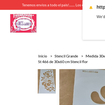
Tenemos envios a todo el pais!........ Los envios Por 
htt
🔔
We’d
Inicio
Stencil Grande
Medida 30
St 466 de 30x60 cm Stencil flor