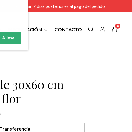
r MAYOR se envian 7 dias posteriores al pago del pedido
0
INFORMACIÓN
CONTACTO
Allow
 de 30x60 cm
 flor
0
Transferencia