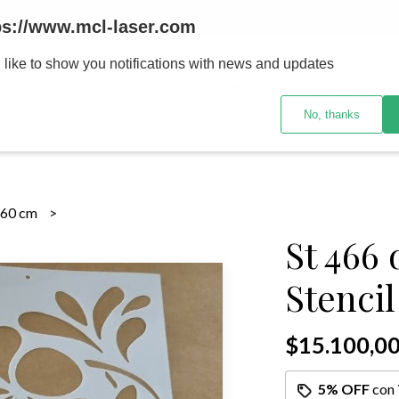
MENOR se realizan 48 hs habiles porteriores al pago , los pedidos po
ps://www.mcl-laser.com
 like to show you notifications with news and updates
INICIO
PRODUCTOS
No, thanks
x60 cm
St 466
Stencil
$15.100,0
5% OFF
con