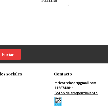
CALCULAR
Enviar
es sociales
Contacto
mclcortelaser@gmail.com
1158743811
Botón de arrepentimiento