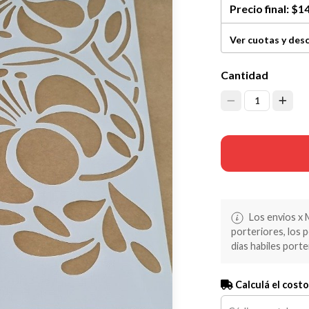
Precio final:
$14
Ver cuotas y des
Cantidad
1
Los envios x 
porteriores, los 
dias habiles porte
Calculá el costo