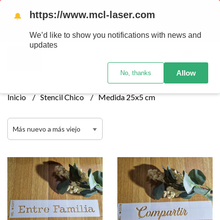
Tenemos envios a todo el pais!........ Los envios Por MENOR se
https://www.mcl-laser.com
🔔
realizan 48 hs habiles porteriores al pago , los pedidos por
MAYOR se envian 7 dias posteriores al pago del pedido
We’d like to show you notifications with news and
updates
0
Allow
No, thanks
Inicio
Stencil Chico
Medida 25x5 cm