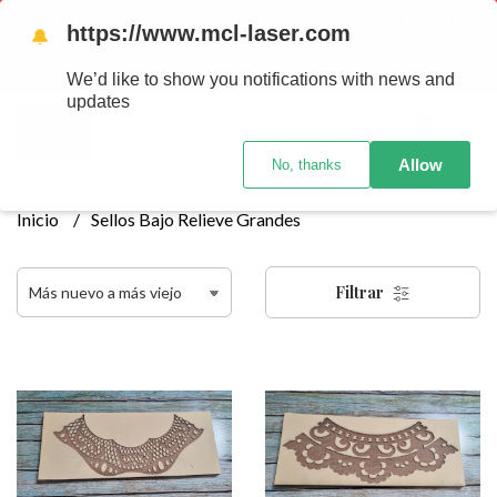
Tenemos envios a todo el pais!........ Los envios Por MENOR se
https://www.mcl-laser.com
🔔
realizan 48 hs habiles porteriores al pago , los pedidos por
MAYOR se envian 7 dias posteriores al pago del pedido
We’d like to show you notifications with news and
updates
0
Allow
No, thanks
Inicio
Sellos Bajo Relieve Grandes
Filtrar