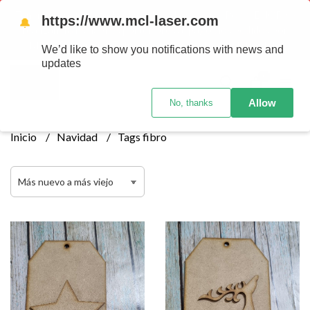
Tenemos envios a todo el pais!........ Los envios Por MENOR se
https://www.mcl-laser.com
🔔
realizan 48 hs habiles porteriores al pago , los pedidos por
MAYOR se envian 7 dias posteriores al pago del pedido
We’d like to show you notifications with news and
updates
0
Allow
No, thanks
Inicio
Navidad
Tags fibro