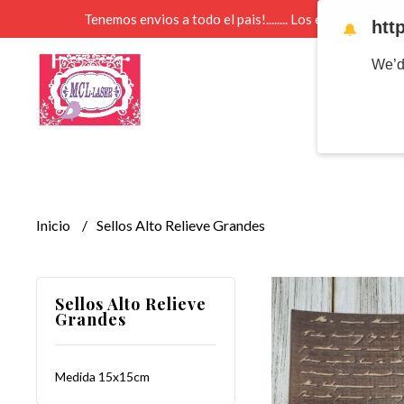
Tenemos envios a todo el pais!........ Los envios Por 
htt
🔔
We’d
Inicio
Sellos Alto Relieve Grandes
Sellos Alto Relieve
Grandes
Medida 15x15cm