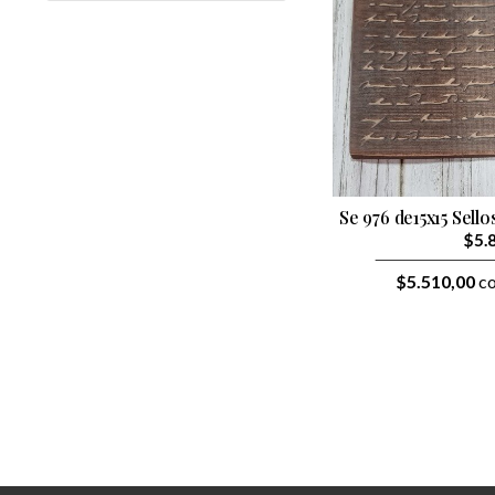
Se 976 de15x15 Sello
$5.
$5.510,00
co