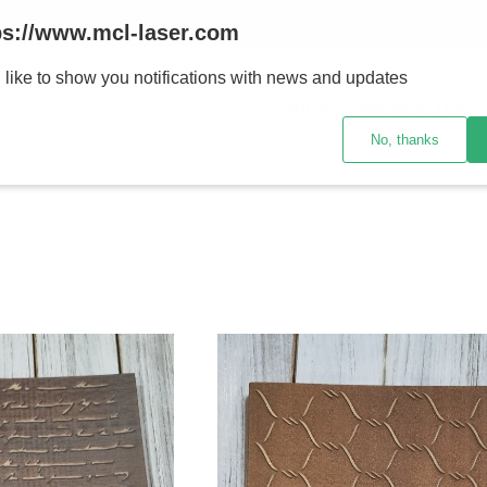
MENOR se realizan 48 hs habiles porteriores al pago , los pedidos po
ps://www.mcl-laser.com
 like to show you notifications with news and updates
INICIO
PRODUCTOS
No, thanks