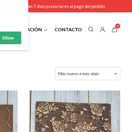
r MAYOR se envian 7 dias posteriores al pago del pedido
0
INFORMACIÓN
CONTACTO
Allow