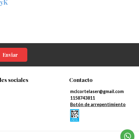
nyK
Enviar
es sociales
Contacto
mclcortelaser@gmail.com
1158743811
Botón de arrepentimiento