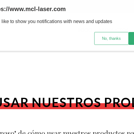
MENOR se realizan 48 hs habiles porteriores al pago , los pedidos po
ps://www.mcl-laser.com
 like to show you notifications with news and updates
INICIO
PRODUCTOS
No, thanks
SAR NUESTROS PR
a paso" de cómo usar nuestros productos p