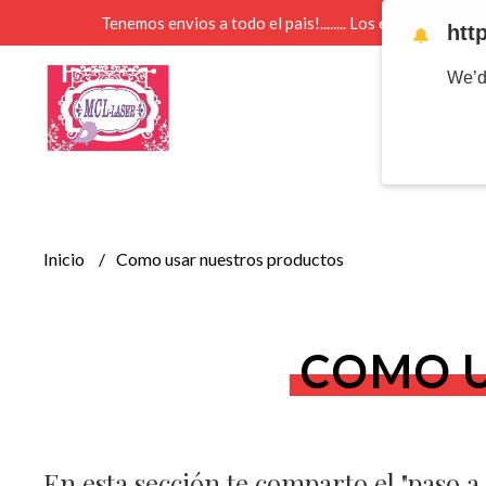
Tenemos envios a todo el pais!........ Los envios Por 
htt
🔔
We’d
Inicio
Como usar nuestros productos
COMO U
En esta sección te comparto el "paso 