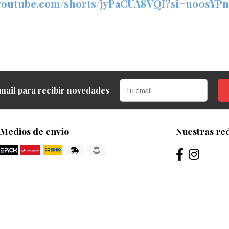
/youtube.com/shorts/jyPaCUA8VQI?si=uo0sYP
mail para recibir novedades
Medios de envío
Nuestras red