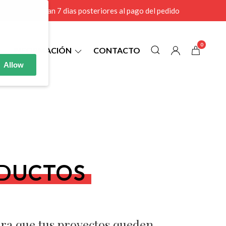
r MAYOR se envian 7 dias posteriores al pago del pedido
0
INFORMACIÓN
CONTACTO
Allow
ODUCTOS
ara que tus proyectos queden