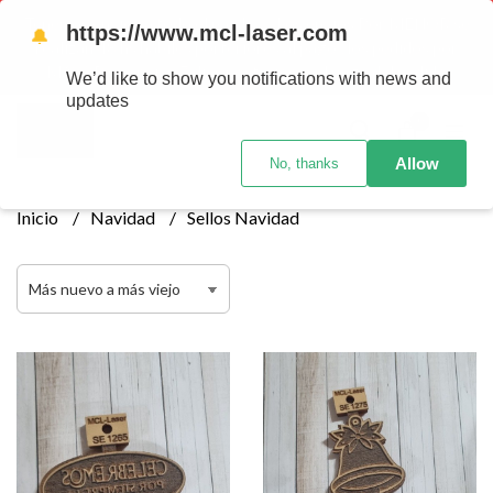
Tenemos envios a todo el pais!........ Los envios Por MENOR se
https://www.mcl-laser.com
🔔
realizan 48 hs habiles porteriores al pago , los pedidos por
MAYOR se envian 7 dias posteriores al pago del pedido
We’d like to show you notifications with news and
updates
0
Allow
No, thanks
Inicio
Navidad
Sellos Navidad