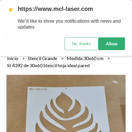
Tenemos envios a todo el pais!........ Los envios Por MENOR se
https://www.mcl-laser.com
🔔
realizan 48 hs habiles porteriores al pago , los pedidos por
MAYOR se envian 7 dias posteriores al pago del pedido
We’d like to show you notifications with news and
updates
0
Allow
No, thanks
Inicio
Stencil Grande
Medida 30x60 cm
St 4392 de 30x60 Stencil hoja ideal pared