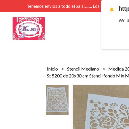
Tenemos envios a todo el pais!........ Los envios Por 
htt
🔔
We’d
Inicio
Stencil Mediano
Medida 2
St 5200 de 20x30 cm Stencil fondo Mix 