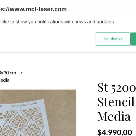
MENOR se realizan 48 hs habiles porteriores al pago , los pedidos po
ps://www.mcl-laser.com
 like to show you notifications with news and updates
INICIO
PRODUCTOS
No, thanks
0x30 cm
Media
St 520
Stenci
Media
$4.990,00