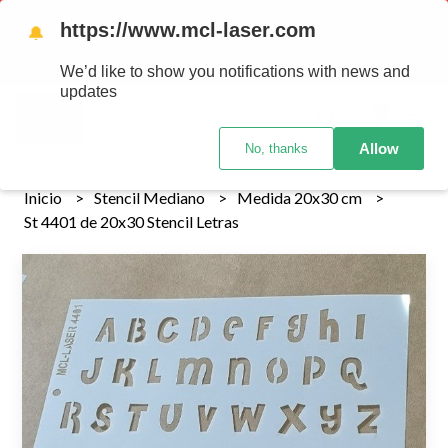
Tenemos envios a todo el pais!........ Los envios Por MENOR se
https://www.mcl-laser.com
🔔
realizan 48 hs habiles porteriores al pago , los pedidos por
MAYOR se envian 7 dias posteriores al pago del pedido
We’d like to show you notifications with news and
updates
0
Allow
No, thanks
Inicio
Stencil Mediano
Medida 20x30 cm
St 4401 de 20x30 Stencil Letras