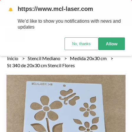
Tenemos envios a todo el pais!........ Los envios Por MENOR se
https://www.mcl-laser.com
🔔
realizan 48 hs habiles porteriores al pago , los pedidos por
MAYOR se envian 7 dias posteriores al pago del pedido
We’d like to show you notifications with news and
updates
0
Allow
No, thanks
Inicio
Stencil Mediano
Medida 20x30 cm
St 340 de 20x30 cm Stencil Flores