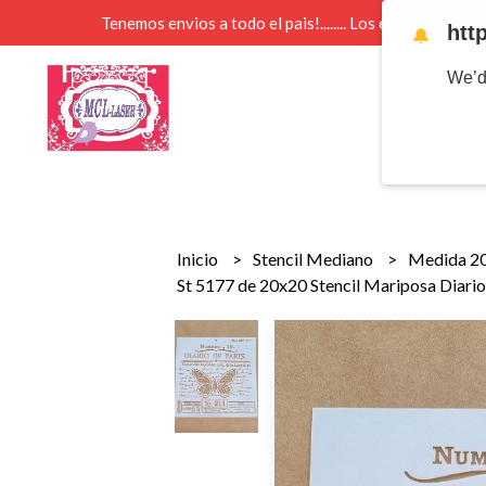
Tenemos envios a todo el pais!........ Los envios Por 
htt
🔔
We’d
Inicio
Stencil Mediano
Medida 2
St 5177 de 20x20 Stencil Mariposa Diario