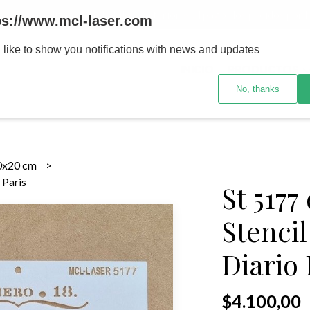
MENOR se realizan 48 hs habiles porteriores al pago , los pedidos po
ps://www.mcl-laser.com
 like to show you notifications with news and updates
INICIO
PRODUCTOS
No, thanks
0x20 cm
 Paris
St 5177
Stenci
Diario 
$4.100,00