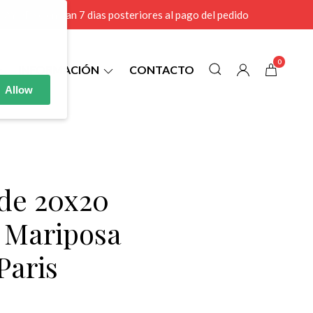
r MAYOR se envian 7 dias posteriores al pago del pedido
0
INFORMACIÓN
CONTACTO
Allow
 de 20x20
l Mariposa
Paris