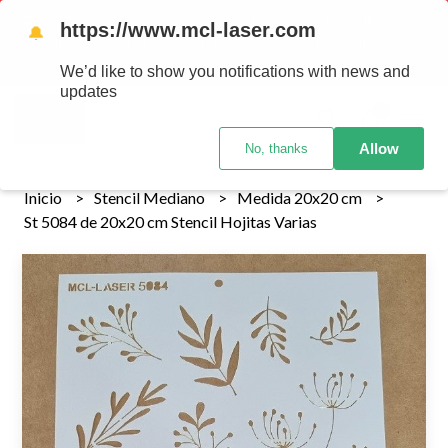
Tenemos envios a todo el pais!........ Los envios Por MENOR se
https://www.mcl-laser.com
🔔
realizan 48 hs habiles porteriores al pago , los pedidos por
MAYOR se envian 7 dias posteriores al pago del pedido
We’d like to show you notifications with news and
updates
0
Allow
No, thanks
Inicio
Stencil Mediano
Medida 20x20 cm
St 5084 de 20x20 cm Stencil Hojitas Varias