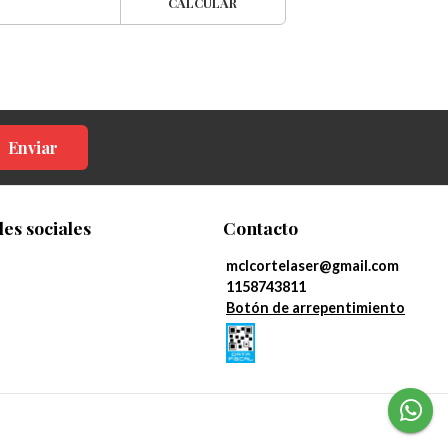
CALCULAR
Enviar
es sociales
Contacto
mclcortelaser@gmail.com
1158743811
Botón de arrepentimiento