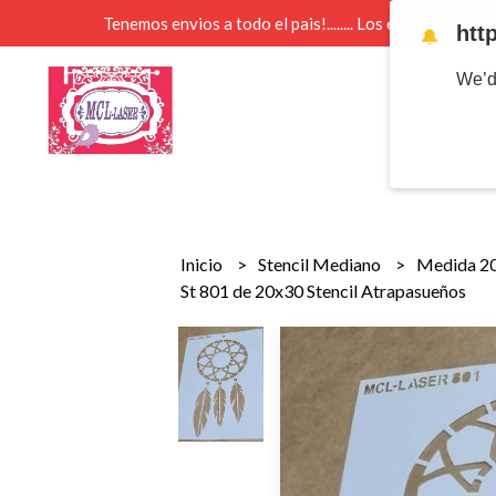
Tenemos envios a todo el pais!........ Los envios Por 
htt
🔔
We’d
Inicio
Stencil Mediano
Medida 2
St 801 de 20x30 Stencil Atrapasueños