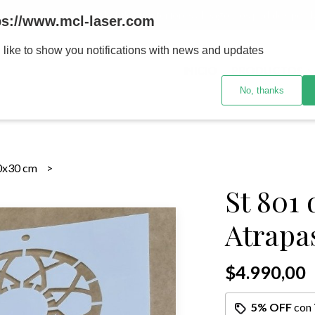
MENOR se realizan 48 hs habiles porteriores al pago , los pedidos po
ps://www.mcl-laser.com
 like to show you notifications with news and updates
INICIO
PRODUCTOS
No, thanks
0x30 cm
St 801 
Atrapa
$4.990,00
5% OFF
con