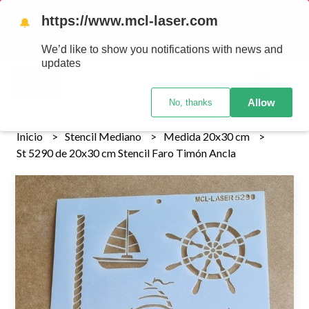
Tenemos envios a todo el pais!........ Los envios Por MENOR se
https://www.mcl-laser.com
🔔
realizan 48 hs habiles porteriores al pago , los pedidos por
MAYOR se envian 7 dias posteriores al pago del pedido
We’d like to show you notifications with news and
updates
0
Allow
No, thanks
Inicio
Stencil Mediano
Medida 20x30 cm
St 5290 de 20x30 cm Stencil Faro Timón Ancla