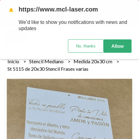
Tenemos envios a todo el pais!........ Los envios Por MENOR se
https://www.mcl-laser.com
🔔
realizan 48 hs habiles porteriores al pago , los pedidos por
MAYOR se envian 7 dias posteriores al pago del pedido
We’d like to show you notifications with news and
updates
0
Allow
No, thanks
Inicio
Stencil Mediano
Medida 20x30 cm
St 5115 de 20x30 Stencil Frases varias