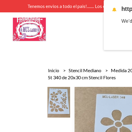
Tenemos envios a todo el pais!........ Los envios Por 
htt
🔔
We’d
Inicio
Stencil Mediano
Medida 2
St 340 de 20x30 cm Stencil Flores