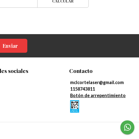
CALCULAR
Enviar
es sociales
Contacto
mclcortelaser@gmail.com
1158743811
Botón de arrepentimiento