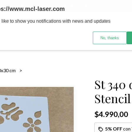
MENOR se realizan 48 hs habiles porteriores al pago , los pedidos po
ps://www.mcl-laser.com
 like to show you notifications with news and updates
INICIO
PRODUCTOS
No, thanks
0x30 cm
St 340
Stencil
$4.990,00
5% OFF
con