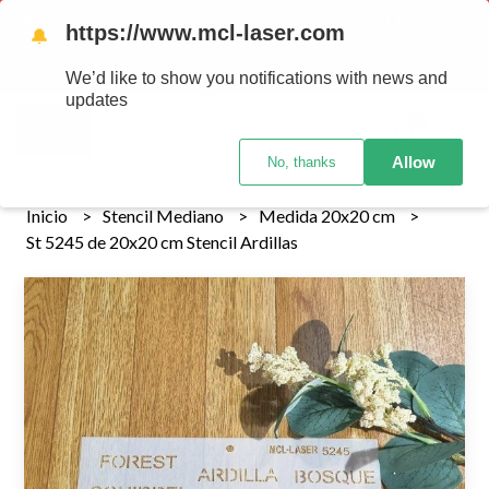
Tenemos envios a todo el pais!........ Los envios Por MENOR se
https://www.mcl-laser.com
🔔
realizan 48 hs habiles porteriores al pago , los pedidos por
MAYOR se envian 7 dias posteriores al pago del pedido
We’d like to show you notifications with news and
updates
0
Allow
No, thanks
Inicio
Stencil Mediano
Medida 20x20 cm
St 5245 de 20x20 cm Stencil Ardillas