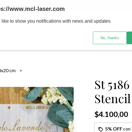
MENOR se realizan 48 hs habiles porteriores al pago , los pedidos po
ps://www.mcl-laser.com
 like to show you notifications with news and updates
INICIO
PRODUCTOS
No, thanks
0x20 cm
St 518
Stenci
$4.100,00
5% OFF
con