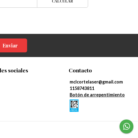
CALCULAR
Enviar
es sociales
Contacto
mclcortelaser@gmail.com
1158743811
Botón de arrepentimiento