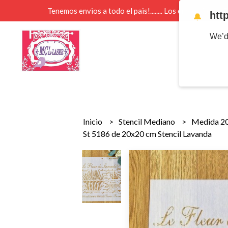
Tenemos envios a todo el pais!........ Los envios Por 
htt
🔔
We’d
Inicio
Stencil Mediano
Medida 2
St 5186 de 20x20 cm Stencil Lavanda