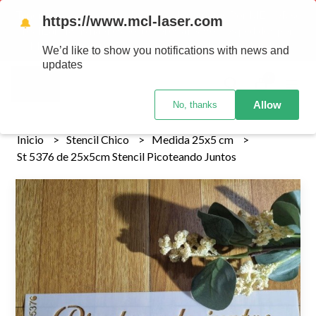
Tenemos envios a todo el pais!........ Los envios Por MENOR se
https://www.mcl-laser.com
🔔
realizan 48 hs habiles porteriores al pago , los pedidos por
MAYOR se envian 7 dias posteriores al pago del pedido
We’d like to show you notifications with news and
updates
0
Allow
No, thanks
Inicio
Stencil Chico
Medida 25x5 cm
St 5376 de 25x5cm Stencil Picoteando Juntos