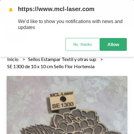
Tenemos envios a todo el pais!........ Los envios Por MENOR se
https://www.mcl-laser.com
🔔
realizan 48 hs habiles porteriores al pago , los pedidos por
MAYOR se envian 7 dias posteriores al pago del pedido
We’d like to show you notifications with news and
updates
0
Allow
No, thanks
Inicio
Sellos Estampar Textil y otras sup
SE 1300 de 10 x 10 cm Sello Flor Hortensia