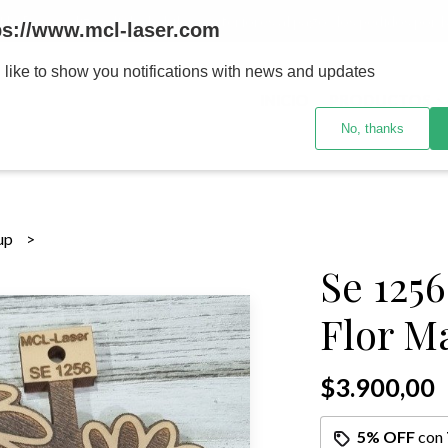
MENOR se realizan 48 hs habiles porteriores al pago , los pedidos po
ps://www.mcl-laser.com
 like to show you notifications with news and updates
INICIO
PRODUCTOS
No, thanks
sup
Se 1256
Flor M
$3.900,00
5% OFF
con