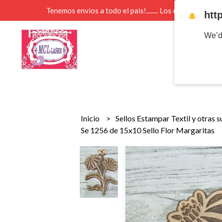
Tenemos envios a todo el pais!........ Los envios Por 
htt
🔔
We’d
Inicio
Sellos Estampar Textil y otras 
Se 1256 de 15x10 Sello Flor Margaritas