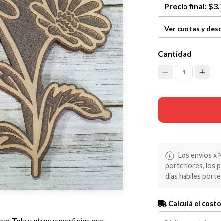
Precio final:
$3.
Ver cuotas y des
Cantidad
1
Los envios x 
porteriores, los 
dias habiles porte
Calculá el costo
ar Tela u otros superficies que