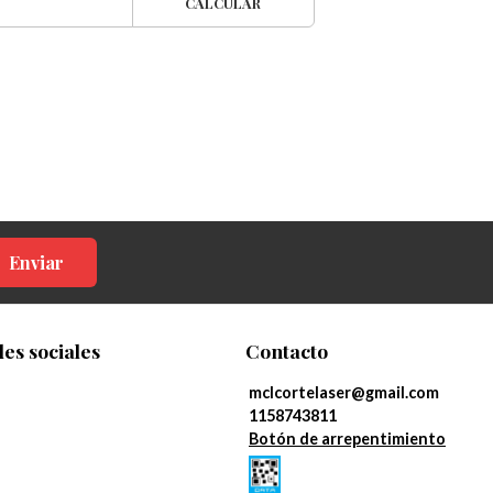
CALCULAR
Enviar
es sociales
Contacto
mclcortelaser@gmail.com
1158743811
Botón de arrepentimiento