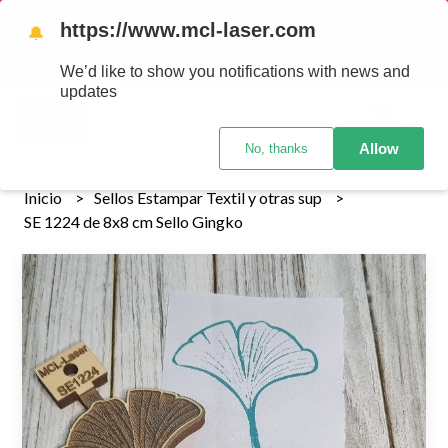
Tenemos envios a todo el pais!........ Los envios Por MENOR se
https://www.mcl-laser.com
🔔
realizan 48 hs habiles porteriores al pago , los pedidos por
MAYOR se envian 7 dias posteriores al pago del pedido
We’d like to show you notifications with news and
updates
0
Allow
No, thanks
Inicio
Sellos Estampar Textil y otras sup
SE 1224 de 8x8 cm Sello Gingko