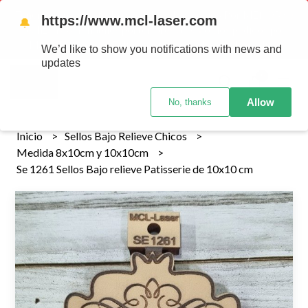
Tenemos envios a todo el pais!........ Los envios Por MENOR se
https://www.mcl-laser.com
🔔
realizan 48 hs habiles porteriores al pago , los pedidos por
MAYOR se envian 7 dias posteriores al pago del pedido
We’d like to show you notifications with news and
updates
0
Allow
No, thanks
Inicio
Sellos Bajo Relieve Chicos
Medida 8x10cm y 10x10cm
Se 1261 Sellos Bajo relieve Patisserie de 10x10 cm