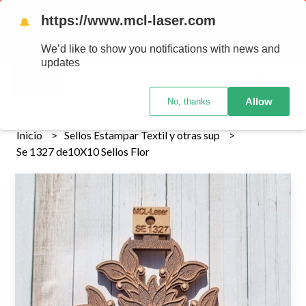
Tenemos envios a todo el pais!........ Los envios Por MENOR se
https://www.mcl-laser.com
🔔
realizan 48 hs habiles porteriores al pago , los pedidos por
MAYOR se envian 7 dias posteriores al pago del pedido
We’d like to show you notifications with news and
updates
0
Allow
No, thanks
Inicio
Sellos Estampar Textil y otras sup
Se 1327 de10X10 Sellos Flor