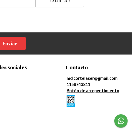
CALCULAR
Enviar
es sociales
Contacto
mclcortelaser@gmail.com
1158743811
Botón de arrepentimiento