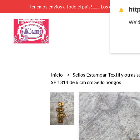
Tenemos envios a todo el pais!........ Los envios Por 
htt
🔔
We’d
Inicio
Sellos Estampar Textil y otras 
SE 1314 de 6 cm cm Sello hongos