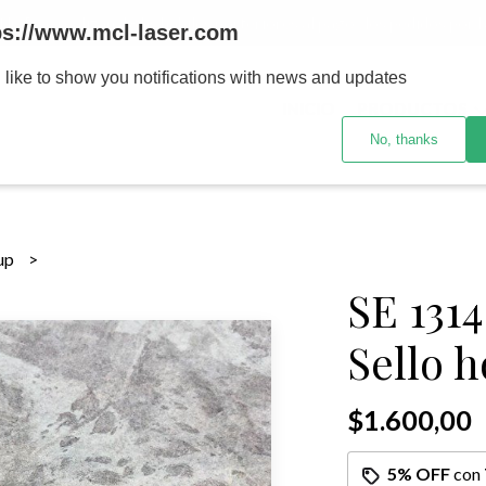
MENOR se realizan 48 hs habiles porteriores al pago , los pedidos po
ps://www.mcl-laser.com
 like to show you notifications with news and updates
INICIO
PRODUCTOS
No, thanks
sup
SE 131
Sello 
$1.600,00
5% OFF
con