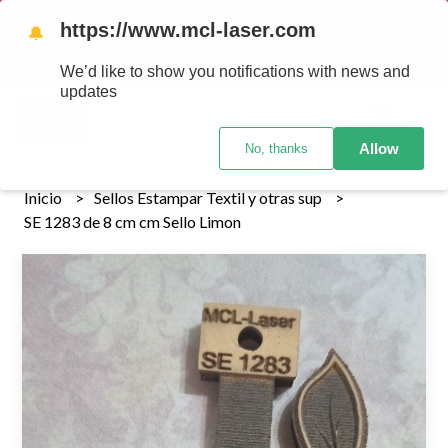
Tenemos envios a todo el pais!........ Los envios Por MENOR se
https://www.mcl-laser.com
🔔
realizan 48 hs habiles porteriores al pago , los pedidos por
MAYOR se envian 7 dias posteriores al pago del pedido
We’d like to show you notifications with news and
updates
0
Allow
No, thanks
Inicio
Sellos Estampar Textil y otras sup
SE 1283 de 8 cm cm Sello Limon