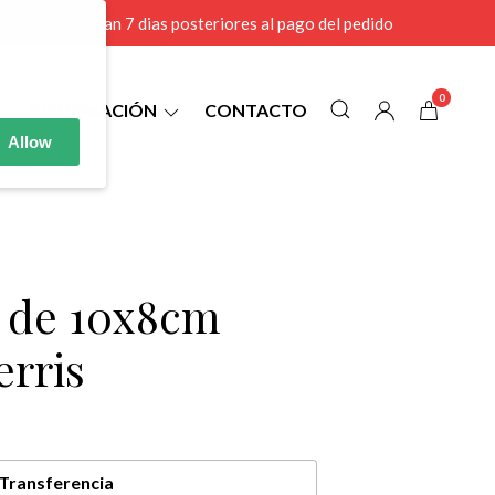
r MAYOR se envian 7 dias posteriores al pago del pedido
0
INFORMACIÓN
CONTACTO
Allow
1 de 10x8cm
erris
Transferencia