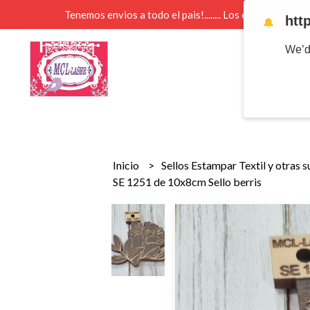
Tenemos envios a todo el pais!........ Los envios Por 
htt
🔔
We’d
Inicio
Sellos Estampar Textil y otras 
SE 1251 de 10x8cm Sello berris