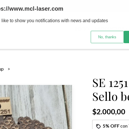
MENOR se realizan 48 hs habiles porteriores al pago , los pedidos po
ps://www.mcl-laser.com
 like to show you notifications with news and updates
INICIO
PRODUCTOS
No, thanks
sup
SE 125
Sello b
$2.000,00
5% OFF
con