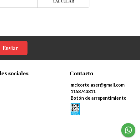
CALCULAR
Enviar
es sociales
Contacto
mclcortelaser@gmail.com
1158743811
Botón de arrepentimiento