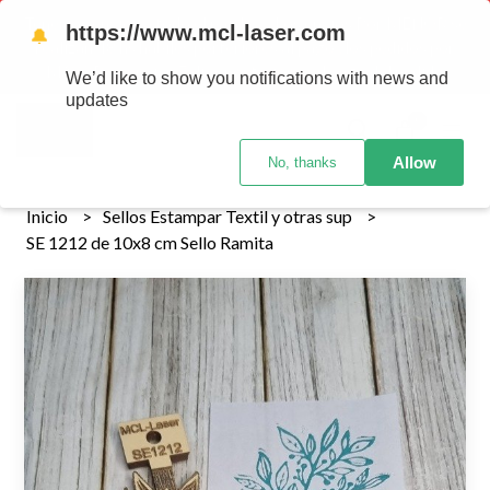
Tenemos envios a todo el pais!........ Los envios Por MENOR se
https://www.mcl-laser.com
🔔
realizan 48 hs habiles porteriores al pago , los pedidos por
MAYOR se envian 7 dias posteriores al pago del pedido
We’d like to show you notifications with news and
updates
0
Allow
No, thanks
Inicio
Sellos Estampar Textil y otras sup
SE 1212 de 10x8 cm Sello Ramita