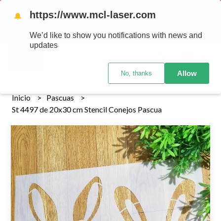
Tenemos envios a todo el pais!........ Los envios Por MENOR se
https://www.mcl-laser.com
🔔
realizan 48 hs habiles porteriores al pago , los pedidos por
MAYOR se envian 7 dias posteriores al pago del pedido
We’d like to show you notifications with news and
updates
0
Allow
No, thanks
Inicio
Pascuas
St 4497 de 20x30 cm Stencil Conejos Pascua