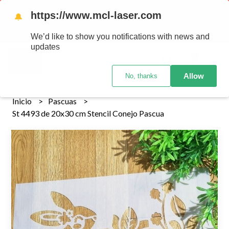
Tenemos envios a todo el pais!........ Los envios Por MENOR se
https://www.mcl-laser.com
🔔
realizan 48 hs habiles porteriores al pago , los pedidos por
MAYOR se envian 7 dias posteriores al pago del pedido
We’d like to show you notifications with news and
updates
0
Allow
No, thanks
Inicio
Pascuas
St 4493 de 20x30 cm Stencil Conejo Pascua