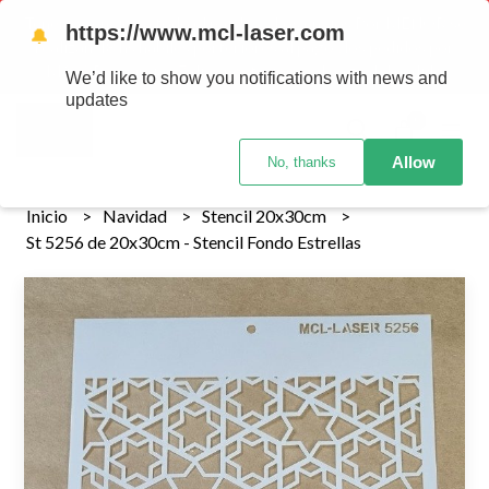
Tenemos envios a todo el pais!........ Los envios Por MENOR se
https://www.mcl-laser.com
🔔
realizan 48 hs habiles porteriores al pago , los pedidos por
MAYOR se envian 7 dias posteriores al pago del pedido
We’d like to show you notifications with news and
updates
0
Allow
No, thanks
Inicio
Navidad
Stencil 20x30cm
St 5256 de 20x30cm - Stencil Fondo Estrellas