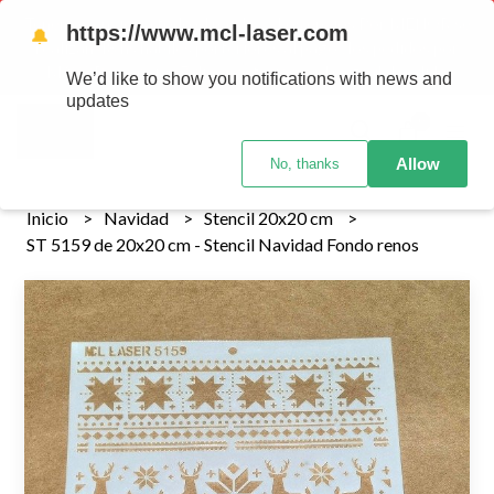
Tenemos envios a todo el pais!........ Los envios Por MENOR se
https://www.mcl-laser.com
🔔
realizan 48 hs habiles porteriores al pago , los pedidos por
MAYOR se envian 7 dias posteriores al pago del pedido
We’d like to show you notifications with news and
updates
0
Allow
No, thanks
Inicio
Navidad
Stencil 20x20 cm
ST 5159 de 20x20 cm - Stencil Navidad Fondo renos