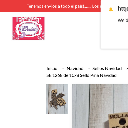
Tenemos envios a todo el pais!........ Los envios Por 
htt
🔔
We’d
Inicio
Navidad
Sellos Navidad
SE 1268 de 10x8 Sello Piña Navidad