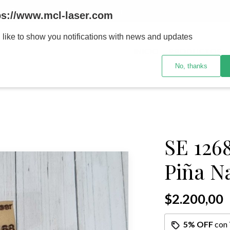
MENOR se realizan 48 hs habiles porteriores al pago , los pedidos po
ps://www.mcl-laser.com
 like to show you notifications with news and updates
INICIO
PRODUCTOS
No, thanks
SE 1268
Piña N
$2.200,00
5% OFF
con