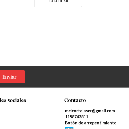
CALCULAR
Enviar
es sociales
Contacto
mclcortelaser@gmail.com
1158743811
Botón de arrepentimiento