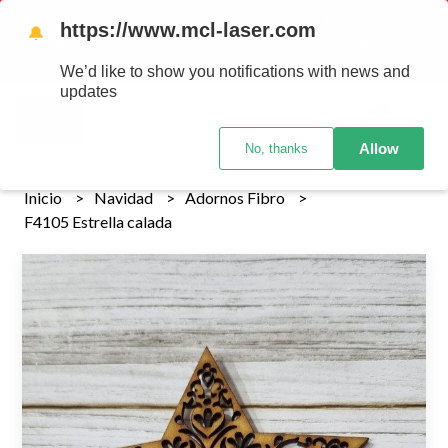
Tenemos envios a todo el pais!........ Los envios Por MENOR se
https://www.mcl-laser.com
🔔
realizan 48 hs habiles porteriores al pago , los pedidos por
MAYOR se envian 7 dias posteriores al pago del pedido
We’d like to show you notifications with news and
updates
0
Allow
No, thanks
Inicio
Navidad
Adornos Fibro
F4105 Estrella calada