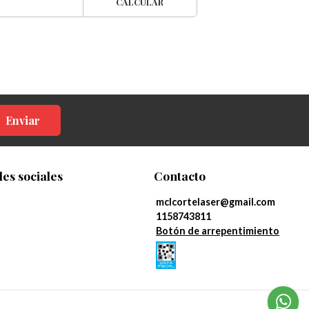
CALCULAR
Enviar
es sociales
Contacto
mclcortelaser@gmail.com
1158743811
Botón de arrepentimiento