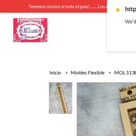
Tenemos envios a todo el pais!........ Los envios Por 
htt
🔔
We’d
Inicio
Moldes Flexible
MOL 1138