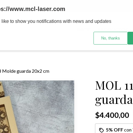
MENOR se realizan 48 hs habiles porteriores al pago , los pedidos po
ps://www.mcl-laser.com
 like to show you notifications with news and updates
INICIO
PRODUCTOS
No, thanks
 Molde guarda 20x2 cm
MOL 11
guarda
$4.400,00
5% OFF
con