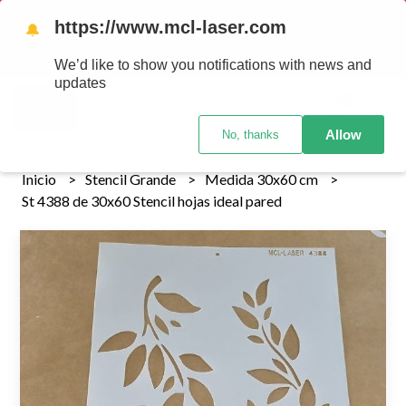
Tenemos envios a todo el pais!........ Los envios Por MENOR se
https://www.mcl-laser.com
🔔
realizan 48 hs habiles porteriores al pago , los pedidos por
MAYOR se envian 7 dias posteriores al pago del pedido
We’d like to show you notifications with news and
updates
0
Allow
No, thanks
Inicio
Stencil Grande
Medida 30x60 cm
St 4388 de 30x60 Stencil hojas ideal pared