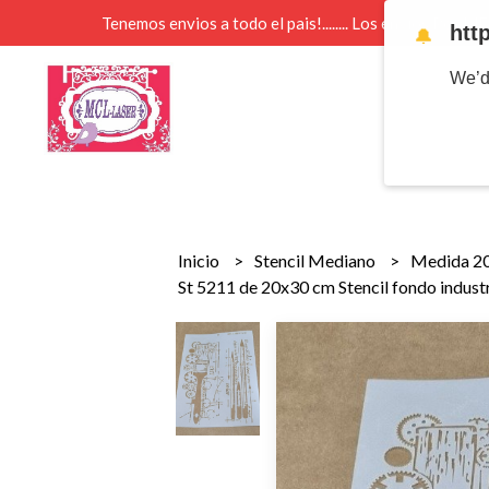
Tenemos envios a todo el pais!........ Los envios Por 
htt
🔔
We’d
Inicio
Stencil Mediano
Medida 2
St 5211 de 20x30 cm Stencil fondo industr