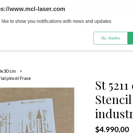
MENOR se realizan 48 hs habiles porteriores al pago , los pedidos po
ps://www.mcl-laser.com
 like to show you notifications with news and updates
INICIO
PRODUCTOS
No, thanks
0x30 cm
ial pincel Frase
St 521
Stencil
industr
$4.990,00