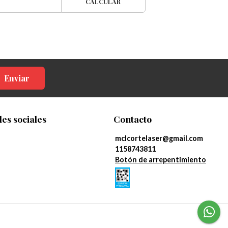
CALCULAR
Enviar
es sociales
Contacto
mclcortelaser@gmail.com
1158743811
Botón de arrepentimiento