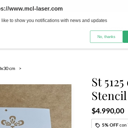
MENOR se realizan 48 hs habiles porteriores al pago , los pedidos po
ps://www.mcl-laser.com
 like to show you notifications with news and updates
INICIO
PRODUCTOS
No, thanks
0x30 cm
St 5125
Stencil
$4.990,00
5% OFF
con