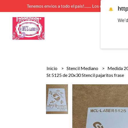
Tenemos envios a todo el pais!........ Los envios Por 
htt
🔔
We’d
Inicio
Stencil Mediano
Medida 2
St 5125 de 20x30 Stencil pajaritos frase