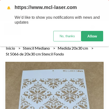
Tenemos envios a todo el pais!........ Los envios Por MENOR se
https://www.mcl-laser.com
🔔
realizan 48 hs habiles porteriores al pago , los pedidos por
MAYOR se envian 7 dias posteriores al pago del pedido
We’d like to show you notifications with news and
updates
0
Allow
No, thanks
Inicio
Stencil Mediano
Medida 20x30 cm
St 5066 de 20x30 cm Stencil Fondo