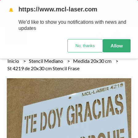
Tenemos envios a todo el pais!........ Los envios Por MENOR se
https://www.mcl-laser.com
🔔
realizan 48 hs habiles porteriores al pago , los pedidos por
MAYOR se envian 7 dias posteriores al pago del pedido
We’d like to show you notifications with news and
updates
0
Allow
No, thanks
Inicio
Stencil Mediano
Medida 20x30 cm
St 4219 de 20x30 cm Stencil Frase