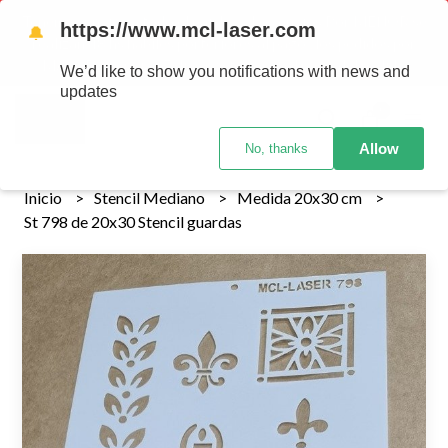
Tenemos envios a todo el pais!........ Los envios Por MENOR se
https://www.mcl-laser.com
🔔
realizan 48 hs habiles porteriores al pago , los pedidos por
MAYOR se envian 7 dias posteriores al pago del pedido
We’d like to show you notifications with news and
updates
0
Allow
No, thanks
Inicio
Stencil Mediano
Medida 20x30 cm
St 798 de 20x30 Stencil guardas