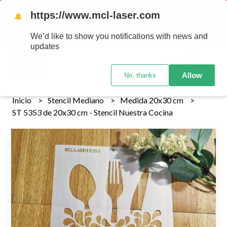
Tenemos envios a todo el pais!........ Los envios Por MENOR se
https://www.mcl-laser.com
🔔
realizan 48 hs habiles porteriores al pago , los pedidos por
MAYOR se envian 7 dias posteriores al pago del pedido
We’d like to show you notifications with news and
updates
0
Allow
No, thanks
Inicio
Stencil Mediano
Medida 20x30 cm
ST 5353 de 20x30 cm - Stencil Nuestra Cocina