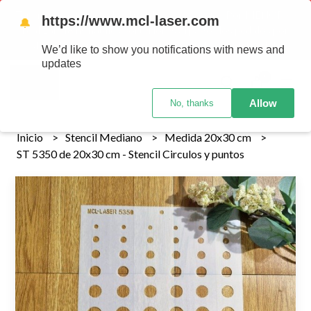
Tenemos envios a todo el pais!........ Los envios Por MENOR se
https://www.mcl-laser.com
🔔
realizan 48 hs habiles porteriores al pago , los pedidos por
MAYOR se envian 7 dias posteriores al pago del pedido
We’d like to show you notifications with news and
updates
0
Allow
No, thanks
Inicio
Stencil Mediano
Medida 20x30 cm
ST 5350 de 20x30 cm - Stencil Circulos y puntos