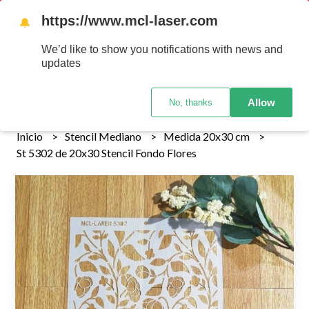
Tenemos envios a todo el pais!........ Los envios Por MENOR se
https://www.mcl-laser.com
🔔
realizan 48 hs habiles porteriores al pago , los pedidos por
MAYOR se envian 7 dias posteriores al pago del pedido
We’d like to show you notifications with news and
updates
0
Allow
No, thanks
Inicio
Stencil Mediano
Medida 20x30 cm
St 5302 de 20x30 Stencil Fondo Flores