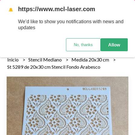
Tenemos envios a todo el pais!........ Los envios Por MENOR se
https://www.mcl-laser.com
🔔
realizan 48 hs habiles porteriores al pago , los pedidos por
MAYOR se envian 7 dias posteriores al pago del pedido
We’d like to show you notifications with news and
updates
0
Allow
No, thanks
Inicio
Stencil Mediano
Medida 20x30 cm
St 5289 de 20x30 cm Stencil Fondo Arabesco