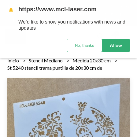
Tenemos envios a todo el pais!........ Los envios Por MENOR se
https://www.mcl-laser.com
🔔
realizan 48 hs habiles porteriores al pago , los pedidos por
MAYOR se envian 7 dias posteriores al pago del pedido
We’d like to show you notifications with news and
updates
0
Allow
No, thanks
Inicio
Stencil Mediano
Medida 20x30 cm
St 5240 stencil trama puntilla de 20x30 cm de