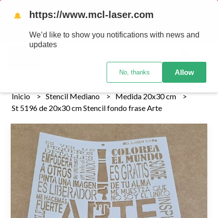
Tenemos envios a todo el pais!........ Los envios Por MENOR se
https://www.mcl-laser.com
🔔
realizan 48 hs habiles porteriores al pago , los pedidos por
MAYOR se envian 7 dias posteriores al pago del pedido
We’d like to show you notifications with news and
updates
0
Allow
No, thanks
Inicio
Stencil Mediano
Medida 20x30 cm
St 5196 de 20x30 cm Stencil fondo frase Arte