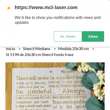
Tenemos envios a todo el pais!........ Los envios Por MENOR se
https://www.mcl-laser.com
🔔
realizan 48 hs habiles porteriores al pago , los pedidos por
MAYOR se envian 7 dias posteriores al pago del pedido
We’d like to show you notifications with news and
updates
0
Allow
No, thanks
Inicio
Stencil Mediano
Medida 20x30 cm
St 5194 de 20x30 cm Stencil fondo frase