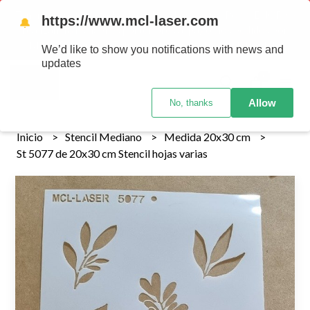
Tenemos envios a todo el pais!........ Los envios Por MENOR se
https://www.mcl-laser.com
🔔
realizan 48 hs habiles porteriores al pago , los pedidos por
MAYOR se envian 7 dias posteriores al pago del pedido
We’d like to show you notifications with news and
updates
0
Allow
No, thanks
Inicio
Stencil Mediano
Medida 20x30 cm
St 5077 de 20x30 cm Stencil hojas varias